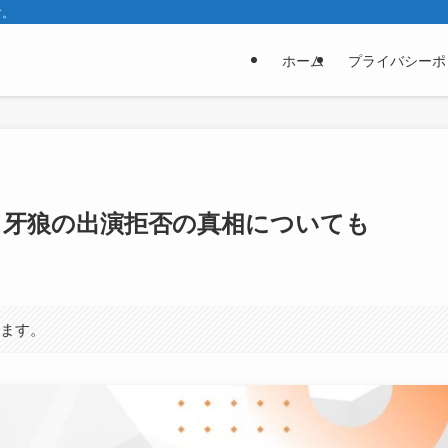
す。
ホーム
プライバシーポ
？牙狼の出演拒否の真相についても
ります。